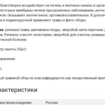
благотворно воздействует на печень и желчные каналы в орга
еточные мембраны печени при различных заболеваниях, инток
ков. Оказывает желчегонное, противовоспалительное. В допо
ни и поджелудочной применяют травы и фито-сборы.
ав:
репешка трава, шиповника плоды, зверобой, мята перечная,
а. Репешок очистит холестерин, зверобой для очистки, ромашк
ческой болезни.
тр пакеты 25шт)
хранения:
с.
й травяной сбор не классифицируется как лекарственный преп
рактеристики
ана происхождения
Россия