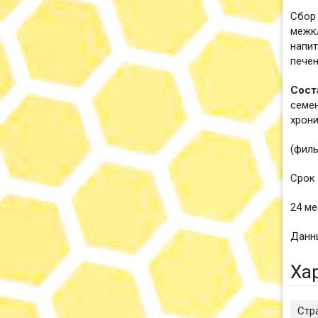
Сбор 
межкл
напит
пече
Сост
семен
хрони
(филь
Срок 
24 ме
Данны
Ха
Стр