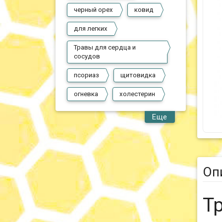
черный орех
ковид
для легких
Травы для сердца и
сосудов
псориаз
щитовидка
огневка
холестерин
Еще
Оп
Т