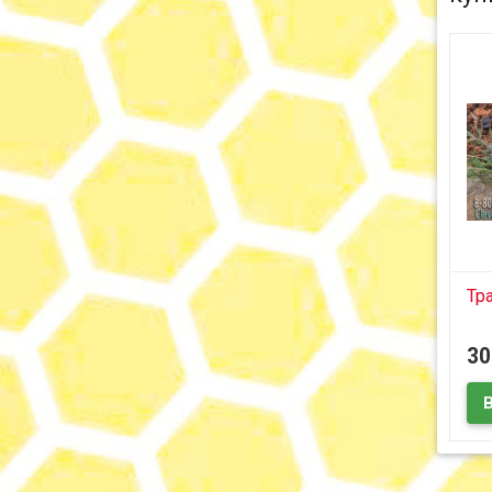
Тр
3
Эти
выл
псо
гри